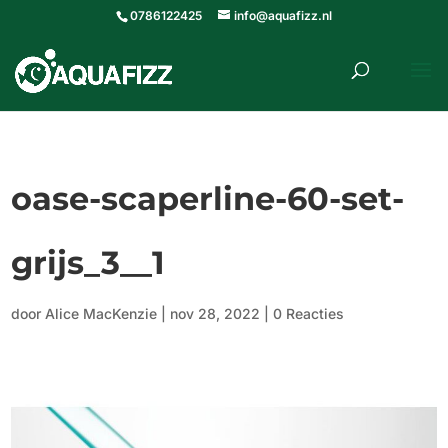
0786122425
info@aquafizz.nl
roducten
ZOEKEN
zoeken
oase-scaperline-60-set-
grijs_3__1
door
Alice MacKenzie
|
nov 28, 2022
|
0 Reacties