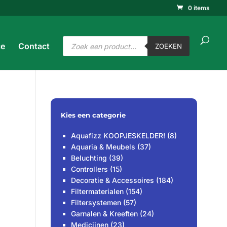
0 items
ucten
ken
ZOEKEN
Producten
ce
Contact
zoeken
ZOEKEN
Kies een categorie
Aquafizz KOOPJESKELDER!
(8)
Aquaria & Meubels
(37)
Beluchting
(39)
Controllers
(15)
Decoratie & Accessoires
(184)
Filtermaterialen
(154)
Filtersystemen
(57)
Garnalen & Kreeften
(24)
Medicijnen
(23)