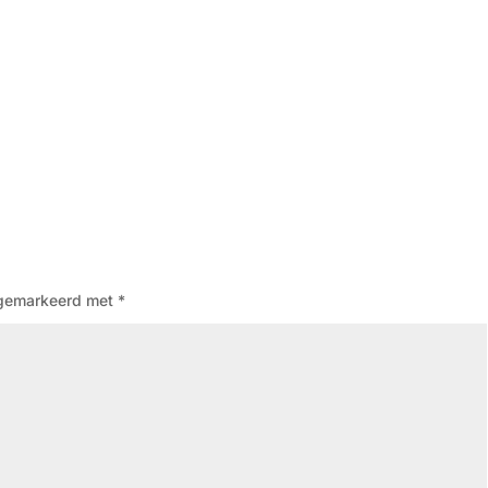
n gemarkeerd met
*