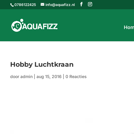
0786122425
info@aquafizz.nl
Hom
Hobby Luchtkraan
door
admin
|
aug 15, 2016
|
0 Reacties