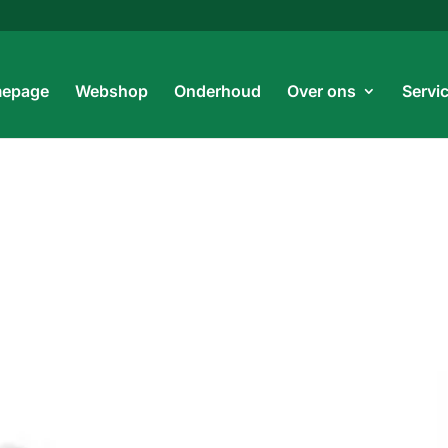
Prod
zoe
epage
Webshop
Onderhoud
Over ons
Servi