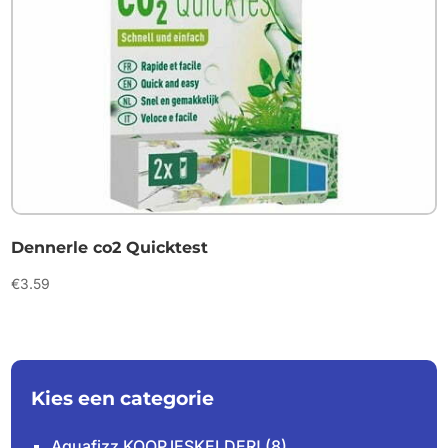
Dennerle co2 Quicktest
€
3.59
Kies een categorie
Aquafizz KOOPJESKELDER!
(8)