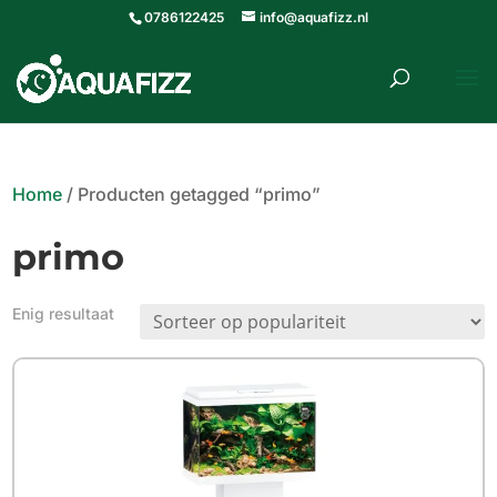
0786122425
info@aquafizz.nl
roducten
ZOEKEN
zoeken
Home
/ Producten getagged “primo”
primo
Enig resultaat