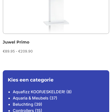
Juwel Primo
Prijsklasse:
€
89.95
-
€
209.90
€89.95
tot
€209.90
Kies een categorie
Aquafizz KOOPJESKELDER!
(8)
Aquaria & Meubels
(37)
Beluchting
(39)
Controllers
(15)