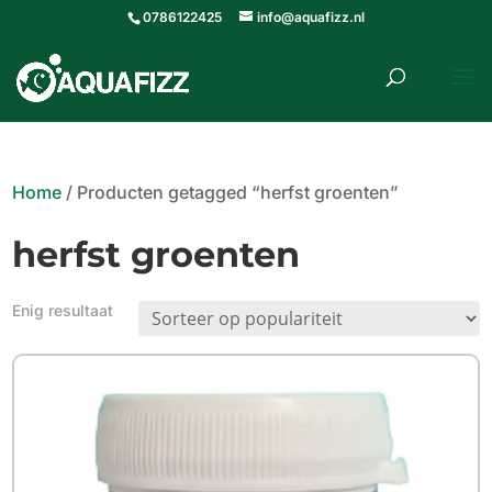
0786122425
info@aquafizz.nl
roducten
ZOEKEN
zoeken
Home
/ Producten getagged “herfst groenten”
herfst groenten
Enig resultaat