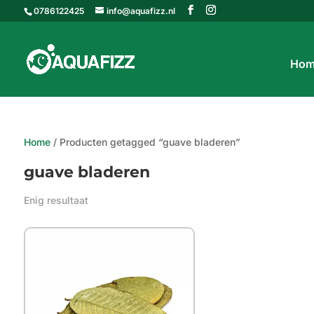
0786122425
info@aquafizz.nl
Hom
Home
/ Producten getagged “guave bladeren”
guave bladeren
Enig resultaat