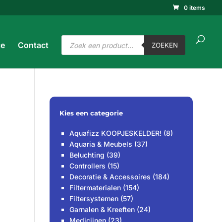
0 items
ucten
ken
ZOEKEN
Producten
ce
Contact
zoeken
ZOEKEN
Kies een categorie
Aquafizz KOOPJESKELDER!
(8)
Aquaria & Meubels
(37)
Beluchting
(39)
Controllers
(15)
Decoratie & Accessoires
(184)
Filtermaterialen
(154)
Filtersystemen
(57)
Garnalen & Kreeften
(24)
Medicijnen
(23)