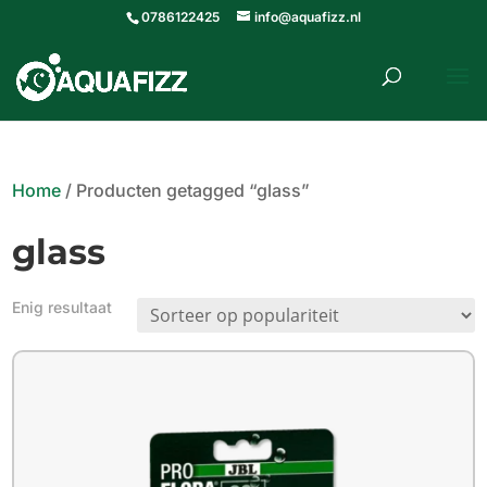
0786122425
info@aquafizz.nl
roducten
ZOEKEN
zoeken
Home
/ Producten getagged “glass”
glass
Enig resultaat