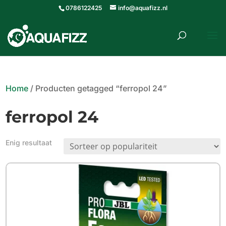
0786122425
info@aquafizz.nl
roducten
ZOEKEN
zoeken
Home
/ Producten getagged “ferropol 24”
ferropol 24
Enig resultaat