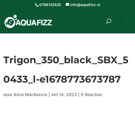
0786122425
info@aquafizz.nl
roducten
ZOEKEN
zoeken
Trigon_350_black_SBX_5
0433_l-e1678773673787
door
Alice MacKenzie
|
mrt 14, 2023
|
0 Reacties