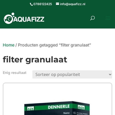
0786122425
info@aquafizz.nl
roducten
ZOEKEN
zoeken
Home
/ Producten getagged “filter granulaat”
filter granulaat
Enig resultaat