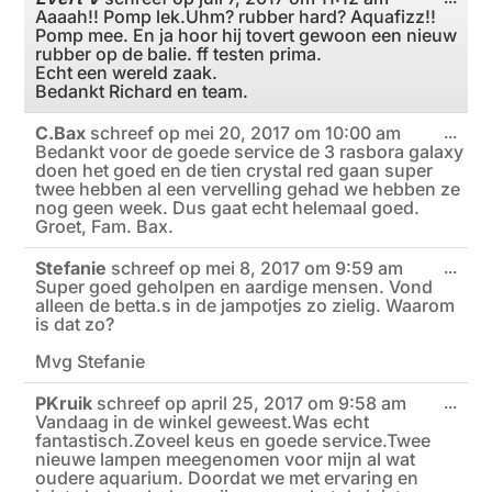
Aaaah!! Pomp lek.Uhm? rubber hard? Aquafizz!!
deze
meta
Pomp mee. En ja hoor hij tovert gewoon een nieuw
rubber op de balie. ff testen prima.
Echt een wereld zaak.
Bedankt Richard en team.
C.Bax
schreef op
mei 20, 2017
om
10:00 am
Wiss
...
Bedankt voor de goede service de 3 rasbora galaxy
deze
meta
doen het goed en de tien crystal red gaan super
twee hebben al een vervelling gehad we hebben ze
nog geen week. Dus gaat echt helemaal goed.
Groet, Fam. Bax.
Stefanie
schreef op
mei 8, 2017
om
9:59 am
Wiss
...
Super goed geholpen en aardige mensen. Vond
deze
meta
alleen de betta.s in de jampotjes zo zielig. Waarom
is dat zo?
Mvg Stefanie
PKruik
schreef op
april 25, 2017
om
9:58 am
Wiss
...
Vandaag in de winkel geweest.Was echt
deze
meta
fantastisch.Zoveel keus en goede service.Twee
nieuwe lampen meegenomen voor mijn al wat
oudere aquarium. Doordat we met ervaring en