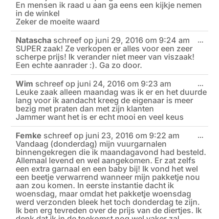
En mensen ik raad u aan ga eens een kijkje nemen
in de winkel
Zeker de moeite waard
Natascha
schreef op
juni 29, 2016
om
9:24 am
Wiss
...
SUPER zaak! Ze verkopen er alles voor een zeer
deze
meta
scherpe prijs! Ik verander niet meer van viszaak!
Een echte aanrader :). Ga zo door.
Wim
schreef op
juni 24, 2016
om
9:23 am
Wiss
...
Leuke zaak alleen maandag was ik er en het duurde
deze
meta
lang voor ik aandacht kreeg de eigenaar is meer
bezig met praten dan met zijn klanten
Jammer want het is er echt mooi en veel keus
Femke
schreef op
juni 23, 2016
om
9:22 am
Wiss
...
Vandaag (donderdag) mijn vuurgarnalen
deze
meta
binnengekregen die ik maandagavond had besteld.
Allemaal levend en wel aangekomen. Er zat zelfs
een extra garnaal en een baby bij! Ik vond het wel
een beetje verwarrend wanneer mijn pakketje nou
aan zou komen. In eerste instantie dacht ik
woensdag, maar omdat het pakketje woensdag
werd verzonden bleek het toch donderdag te zijn.
Ik ben erg tevreden over de prijs van de diertjes. Ik
denk dat ik in de toekomst nog wel vaker zal