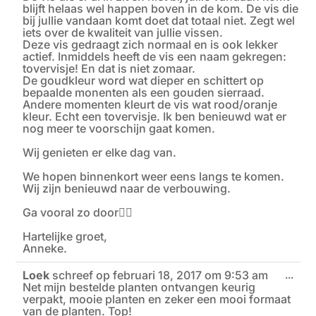
blijft helaas wel happen boven in de kom. De vis die
bij jullie vandaan komt doet dat totaal niet. Zegt wel
iets over de kwaliteit van jullie vissen.
Deze vis gedraagt zich normaal en is ook lekker
actief. Inmiddels heeft de vis een naam gekregen:
tovervisje! En dat is niet zomaar.
De goudkleur word wat dieper en schittert op
bepaalde monenten als een gouden sierraad.
Andere momenten kleurt de vis wat rood/oranje
kleur. Echt een tovervisje. Ik ben benieuwd wat er
nog meer te voorschijn gaat komen.
Wij genieten er elke dag van.
We hopen binnenkort weer eens langs te komen.
Wij zijn benieuwd naar de verbouwing.
Ga vooral zo door👍🏼
Hartelijke groet,
Anneke.
Loek
schreef op
februari 18, 2017
om
9:53 am
Wiss
...
Net mijn bestelde planten ontvangen keurig
deze
meta
verpakt, mooie planten en zeker een mooi formaat
van de planten. Top!