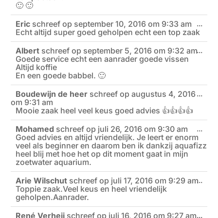
🙂 🙂
Eric
schreef op
september 10, 2016
om
9:33 am
Wiss
...
Echt altijd super goed geholpen echt een top zaak
deze
meta
Albert
schreef op
september 5, 2016
om
9:32 am
Wiss
...
Goede service echt een aanrader goede vissen
deze
meta
Altijd koffie
En een goede babbel. 🙂
Boudewijn de heer
schreef op
augustus 4, 2016
Wiss
...
om
9:31 am
deze
meta
Mooie zaak heel veel keus goed advies 👍👍👍👍
Mohamed
schreef op
juli 26, 2016
om
9:30 am
Wiss
...
Goed advies en altijd vriendelijk. Je leert er enorm
deze
meta
veel als beginner en daarom ben ik dankzij aquafizz
heel blij met hoe het op dit moment gaat in mijn
zoetwater aquarium.
Arie Wilschut
schreef op
juli 17, 2016
om
9:29 am
Wiss
...
Toppie zaak.Veel keus en heel vriendelijk
deze
meta
geholpen.Aanrader.
René Verheij
schreef op
juli 16, 2016
om
9:27 am
Wiss
...