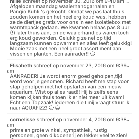
hillie
schreef op
november 30, 2016
om
9:40 am
Wiss
...
Afgelopen maandag waaierhandgarnalen en
deze
meta
Pangio Kuhlii's gekocht. Omdat we pas laat thuis
zouden komen en het heel erg koud was, hebben
ze de diertjes gratis voor ons in een isolatiebox met
warmtepack gedaan. We kwamen helaas pas 8 uur
(!) later thuis aan, en de waaierhandjes waren toch
erg koud geworden. Gelukkig ze net op tijd
langzaam kunnen opwarmen en alles leeft gelukkig!
Mooie zaak met een heel groot assortiment aan
vissen en planten. Een aanrader!! 🙂
Elisabeth
schreef op
november 23, 2016
om
9:39
Wiss
...
am
deze
meta
AANRADER! Je wordt enorm goed geholpen,tijd
word voor je genomen. Richard heeft me stap voor
stap geholpen met het opstarten van een nieuw
aquarium. Wist op alles raad!! Hij is zelfs eens
komen kijken thuis toen ik er niet meer uit kwam!
Echt een Topzaak! iedereen die t mij vraagt stuur ik
naar AQUAFIZZ! 🙂 😀
cornelisse
schreef op
november 4, 2016
om
9:38
Wiss
...
am
deze
meta
prima en grote winkel, sympathiek, rustig
personeel, geen dikdoenerij en lekker veel te zien!