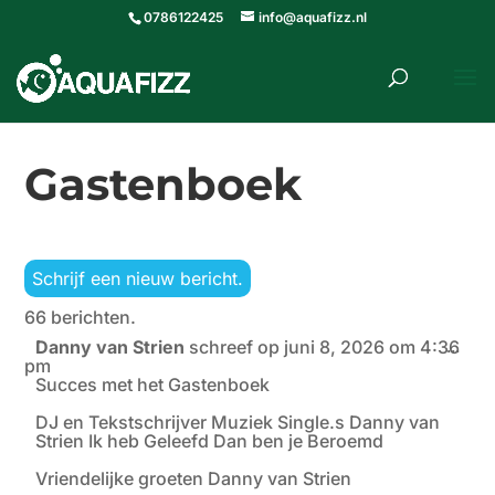
0786122425
info@aquafizz.nl
roducten
ZOEKEN
zoeken
Gastenboek
66 berichten.
Danny van Strien
schreef op
juni 8, 2026
om
4:36
Wiss
...
pm
deze
meta
Succes met het Gastenboek
DJ en Tekstschrijver Muziek Single.s Danny van
Strien Ik heb Geleefd Dan ben je Beroemd
Vriendelijke groeten Danny van Strien