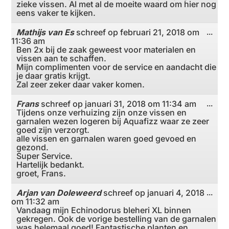
zieke vissen. Al met al de moeite waard om hier nog
eens vaker te kijken.
Mathijs van Es
schreef op
februari 21, 2018
om
Wiss
...
11:36 am
deze
meta
Ben 2x bij de zaak geweest voor materialen en
vissen aan te schaffen.
Mijn complimenten voor de service en aandacht die
je daar gratis krijgt.
Zal zeer zeker daar vaker komen.
Frans
schreef op
januari 31, 2018
om
11:34 am
Wiss
...
Tijdens onze verhuizing zijn onze vissen en
deze
meta
garnalen wezen logeren bij Aquafizz waar ze zeer
goed zijn verzorgt.
alle vissen en garnalen waren goed gevoed en
gezond.
Super Service.
Hartelijk bedankt.
groet, Frans.
Arjan van Doleweerd
schreef op
januari 4, 2018
Wiss
...
om
11:32 am
deze
meta
Vandaag mijn Echinodorus bleheri XL binnen
gekregen. Ook de vorige bestelling van de garnalen
was helemaal goed! Fantastische planten en