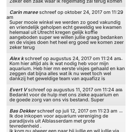
Zeker een zaak waar ik regelmatig zal terug komen
Carin maree
schreef op
oktober 24, 2017
om
11:29
Wiss
...
am
deze
meta
Super mooie winkel we werden zo goed vakundig
en vriendelijk geholpen echt geweldig we kwamen
helemaal uit Utrecht kregen gelijk koffie
aangeboden super we willen jullie graag bedanken
en de visjes doen het heel erg goed we komen zeer
zeker terug
Alex k
schreef op
augustus 24, 2017
om
11:24 am
Wiss
...
Kom hier altijd als ik wat nodig heb voor mijn
deze
meta
aquarium. Heb hier mn eerste visjes gehaald en kan
zeggen dat bijna alles wat ik nu weet toch wel
dankzij het geweldige team van aquafizz is
Evert V
schreef op
augustus 11, 2017
om
11:24 am
Wiss
...
Bedankt voor de hulp met ons zieke aquarium en
deze
meta
de goede zorg van ons vis bestand. Super
Bas Dekker
schreef op
juli 12, 2017
om
11:23 am
Wiss
...
Ik doe inkopen voor aquarium vereniging de
deze
meta
paradijsvis uit Alblasserdam met grote
tevredenheid .
ik kom nu alweer een paar bij jullie en wil jullie via