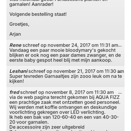
garnalen! Aanrader!
Volgende bestelling staat!
Groetjes,
Arjan
Rene
schreef op
november 24, 2017
om
11:31 am
Wiss
...
Vandaag een paar mooie bloodymary's gekocht
deze
meta
blijken er ook nog een paar dames zwanger, en de
eerste baby gespot heel blij met mijn aankoop.
Leshani
schreef op
november 21, 2017
om
11:30 am
Wiss
...
Super tevreden Garnaaltjes zijn zooo leuk om na te
deze
meta
kijken!
fred
schreef op
november 8, 2017
om
11:30 am
Wiss
...
via de web pagina terecht gekomen bij AQUA FIZZ
deze
meta
een prachtige zaak met ontzetten goed personeel.
Wij werden met koffie ontvangen en deskundige
voorlichting gekregen over LED verlichting.
Ik heb een bak van 120-60-40 en een van 40-30-
20 voor garnalen.
De accessoire zijn zeer uitgebreid