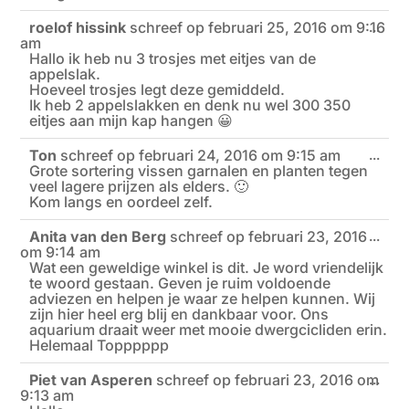
roelof hissink
schreef op
februari 25, 2016
om
9:16
Wiss
...
am
deze
meta
Hallo ik heb nu 3 trosjes met eitjes van de
appelslak.
Hoeveel trosjes legt deze gemiddeld.
Ik heb 2 appelslakken en denk nu wel 300 350
eitjes aan mijn kap hangen 😀
Ton
schreef op
februari 24, 2016
om
9:15 am
Wiss
...
Grote sortering vissen garnalen en planten tegen
deze
meta
veel lagere prijzen als elders. 🙂
Kom langs en oordeel zelf.
Anita van den Berg
schreef op
februari 23, 2016
Wiss
...
om
9:14 am
deze
meta
Wat een geweldige winkel is dit. Je word vriendelijk
te woord gestaan. Geven je ruim voldoende
adviezen en helpen je waar ze helpen kunnen. Wij
zijn hier heel erg blij en dankbaar voor. Ons
aquarium draait weer met mooie dwergcicliden erin.
Helemaal Topppppp
Piet van Asperen
schreef op
februari 23, 2016
om
Wiss
...
9:13 am
deze
meta