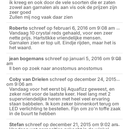
ik kreeg en ook door de vele soorten die er zaten
zowel aan garnalen als aan vis ook de prijzen zijn
zeer goed
Zullen mij nog vaak daar zien
Roberto
schreef op
februari 6, 2016
om
9:08 am
Wiss
...
Vandaag 10 crystal reds gehaald, voor een zeer
deze
meta
nette prijs. Hartstikke vriendelijke mensen.
Garnalen zien er top uit. Eindje rijden, maar het is
het waard.
jean bogemans
schreef op
januari 5, 2016
om
9:08
Wiss
...
am
deze
meta
Il ben op zoek naar anostomus anostomus
Coby van Drielen
schreef op
december 24, 2015
Wiss
...
om
9:06 am
deze
meta
Vandaag voor het eerst bij Aquafizz geweest, en
zeker niet voor de laatste keer. Heel lang met 2
supervriendelijke heren met heel veel ervaring
staan babbelen. Ik kom zeker binnenkort terug om
LED verlichting te bestellen. Fijn om zo'n toffe zaak
in de buurt te hebben
Stefan
schreef op
december 21, 2015
om
9:02 am
Wiss
...
deze