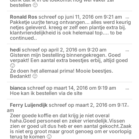
bestellen 🙂
Ronald Ros
schreef op
juni 11, 2016
om
9:21 am
Wiss
...
Pakketje uurjte terug ontvangen... alles werd keurig
deze
meta
netjes geleverd. kreeg er zelf een plantje extra bij.
klantvriendelijkheid is ook helemaal top.... to be
continued..
hedi
schreef op
april 2, 2016
om
9:20 am
Wiss
...
Gisteren mijn bestelling binnengekregen. Goed
deze
meta
verpakt! Een aantal extra beestjes erbij, altijd goed
🙂
Ze doen het allemaal prima! Mooie beestjes.
Bedankt! 🙂
bianca
schreef op
maart 14, 2016
om
9:19 am
Wiss
...
Hoe kan ik bestellen via de site
deze
meta
Ferry Luijendijk
schreef op
maart 2, 2016
om
9:17
Wiss
...
am
deze
meta
Zeer goede koffie en dat krijg je niet overal
haha.Goed personeel en zeker vriendelijk.Vissen
zien er goed uit dus heb er een aantal gekocht.Zaak
is niet erg groot maar groot genoeg om er voorlopig
terug te komen 🙂