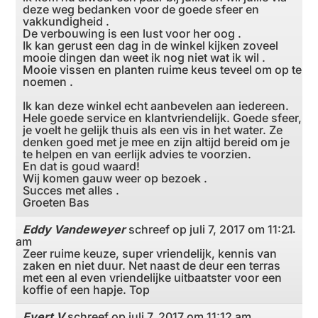
deze weg bedanken voor de goede sfeer en
vakkundigheid .
De verbouwing is een lust voor her oog .
Ik kan gerust een dag in de winkel kijken zoveel
mooie dingen dan weet ik nog niet wat ik wil .
Mooie vissen en planten ruime keus teveel om op te
noemen .
Ik kan deze winkel echt aanbevelen aan iedereen.
Hele goede service en klantvriendelijk. Goede sfeer,
je voelt he gelijk thuis als een vis in het water. Ze
denken goed met je mee en zijn altijd bereid om je
te helpen en van eerlijk advies te voorzien.
En dat is goud waard!
Wij komen gauw weer op bezoek .
Succes met alles .
Groeten Bas
Eddy Vandeweyer
schreef op
juli 7, 2017
om
11:21
Wiss
...
am
deze
meta
Zeer ruime keuze, super vriendelijk, kennis van
zaken en niet duur. Net naast de deur een terras
met een al even vriendelijke uitbaatster voor een
koffie of een hapje. Top
Evert V
schreef op
juli 7, 2017
om
11:12 am
Wiss
...