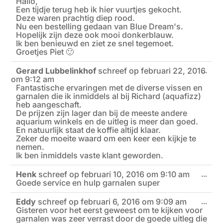
Hallo,
Een tijdje terug heb ik hier vuurtjes gekocht.
Deze waren prachtig diep rood.
Nu een bestelling gedaan van Blue Dream's.
Hopelijk zijn deze ook mooi donkerblauw.
Ik ben benieuwd en ziet ze snel tegemoet.
Groetjes Piet 🙂
Gerard Lubbelinkhof
schreef op
februari 22, 2016
Wiss
...
om
9:12 am
deze
meta
Fantastische ervaringen met de diverse vissen en
garnalen die ik inmiddels al bij Richard (aquafizz)
heb aangeschaft.
De prijzen zijn lager dan bij de meeste andere
aquarium winkels en de uitleg is meer dan goed.
En natuurlijk staat de koffie altijd klaar.
Zeker de moeite waard om een keer een kijkje te
nemen.
Ik ben inmiddels vaste klant geworden.
Henk
schreef op
februari 10, 2016
om
9:10 am
Wiss
...
Goede service en hulp garnalen super
deze
meta
Eddy
schreef op
februari 6, 2016
om
9:09 am
Wiss
...
Gisteren voor het eerst geweest om te kijken voor
deze
meta
garnalen was zeer verrast door de goede uitleg die