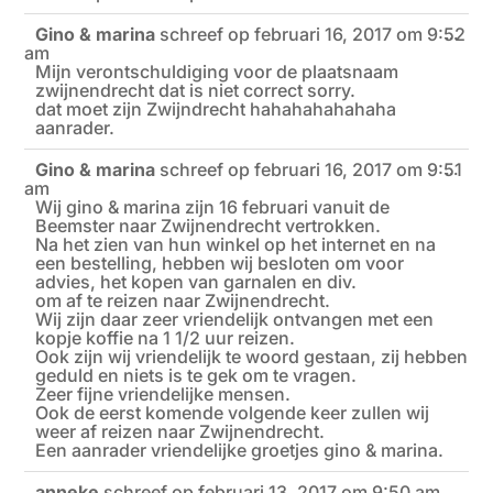
Gino & marina
schreef op
februari 16, 2017
om
9:52
Wiss
...
am
deze
meta
Mijn verontschuldiging voor de plaatsnaam
zwijnendrecht dat is niet correct sorry.
dat moet zijn Zwijndrecht hahahahahahaha
aanrader.
Gino & marina
schreef op
februari 16, 2017
om
9:51
Wiss
...
am
deze
meta
Wij gino & marina zijn 16 februari vanuit de
Beemster naar Zwijnendrecht vertrokken.
Na het zien van hun winkel op het internet en na
een bestelling, hebben wij besloten om voor
advies, het kopen van garnalen en div.
om af te reizen naar Zwijnendrecht.
Wij zijn daar zeer vriendelijk ontvangen met een
kopje koffie na 1 1/2 uur reizen.
Ook zijn wij vriendelijk te woord gestaan, zij hebben
geduld en niets is te gek om te vragen.
Zeer fijne vriendelijke mensen.
Ook de eerst komende volgende keer zullen wij
weer af reizen naar Zwijnendrecht.
Een aanrader vriendelijke groetjes gino & marina.
anneke
schreef op
februari 13, 2017
om
9:50 am
Wiss
...