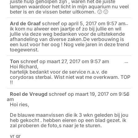
juiste hulp geholpen zijn , waren het de juiste
lampen waardoor het licht in mijn aquarium nu veel
beter is en de vissen beter uitkomen. 🙂 🙂
Ard de Graaf
schreef op
april 5, 2017
om
9:57 am
Wiss
...
ik kom nu alweer een jaartje of zo bij jullie en wil
deze
meta
jullie via deze weg bedanken voor de uitstekende
afhandeling van diverse zaken.De verbouwing is
een lust voor her oog ! Nog vele jaren in deze trend
toegewenst.
Ton
schreef op
maart 27, 2017
om
9:57 am
Wiss
...
Hoi Richard,
deze
meta
hartelijk bedankt voor de service n.a.v. de
corydoras sterbai. Wist niet wat me overkwam. TOP
!!
Roel de Vreugd
schreef op
maart 19, 2017
om
9:56
Wiss
...
am
deze
meta
Hoi ries,
De blauwe maanvissen die ik 3 wkn geleden bij jou
heb gekocht . hebben eieren op een blad gezet. ik
zal proberen de foto,s naar je te sturen.
vr gr