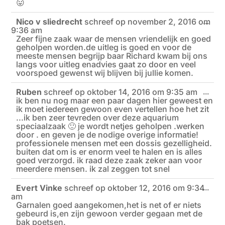
😛
Nico v sliedrecht
schreef op
november 2, 2016
om
Wiss
...
9:36 am
deze
meta
Zeer fijne zaak waar de mensen vriendelijk en goed
geholpen worden.de uitleg is goed en voor de
meeste mensen begrijp baar Richard kwam bij ons
langs voor uitleg enadvies gaat zo door en veel
voorspoed gewenst wij blijven bij jullie komen.
Ruben
schreef op
oktober 14, 2016
om
9:35 am
Wiss
...
ik ben nu nog maar een paar dagen hier geweest en
deze
meta
ik moet iedereen gewoon even vertellen hoe het zit
...ik ben zeer tevreden over deze aquarium
speciaalzaak 🙂 je wordt netjes geholpen .werken
door . en geven je de nodige overige informatie!
professionele mensen met een dossis gezelligheid.
buiten dat om is er enorm veel te halen en is alles
goed verzorgd. ik raad deze zaak zeker aan voor
meerdere mensen. ik zal zeggen tot snel
Evert Vinke
schreef op
oktober 12, 2016
om
9:34
Wiss
...
am
deze
meta
Garnalen goed aangekomen,het is net of er niets
gebeurd is,en zijn gewoon verder gegaan met de
bak poetsen.