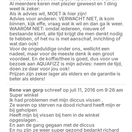
Al meerdere keren met plezier geweest en 1 ding
deze
meta
weet ik zeker:
Als ik advies wil, MOET ik hier zijn!
Advies voor anderen: VERWACHT NIET, ik kom
binnen, kijk effe, vraag wat ik wil en dan ga ik weer.
WAAROM NIET: omdat iedereen, nieuwe of
bestaande klant, alle tijd krijgt die men denkt nodig
te hebben, of het nu is met aanschaf, inrichting of
wat dan ook!
Voor de ongeduldige onder ons, wellicht een
nadeel, maar voor de meeste denk ik een groot
voordeel. En de koffie/thee is goed, dus voor uw
bezoek aan AQUAFIZZ is mijn advies: neem de tijd,
doen ze daar voor jou ook!
Prijzen zijn zeker lager als elders en de garantie is
beter als elders!
Rene van gorp
schreef op
juli 11, 2016
om
9:26 am
Wiss
...
Super winkel
deze
meta
Ik had problemen met mijn diccus vissen .
Ze waren op sterven na dood richard heeft mijn er
bij geholpen
Heeft mijn bij vissen bij hem in de winkel
opgeslagen .
En aan de gang gegaan met de diccus
En nu zijn ze weer super gezond bedankt richard