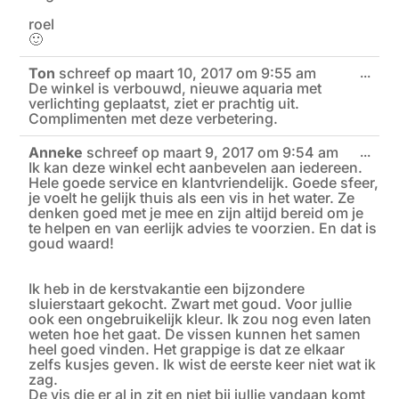
roel
🙂
Ton
schreef op
maart 10, 2017
om
9:55 am
Wiss
...
De winkel is verbouwd, nieuwe aquaria met
deze
meta
verlichting geplaatst, ziet er prachtig uit.
Complimenten met deze verbetering.
Anneke
schreef op
maart 9, 2017
om
9:54 am
Wiss
...
Ik kan deze winkel echt aanbevelen aan iedereen.
deze
meta
Hele goede service en klantvriendelijk. Goede sfeer,
je voelt he gelijk thuis als een vis in het water. Ze
denken goed met je mee en zijn altijd bereid om je
te helpen en van eerlijk advies te voorzien. En dat is
goud waard!
Ik heb in de kerstvakantie een bijzondere
sluierstaart gekocht. Zwart met goud. Voor jullie
ook een ongebruikelijk kleur. Ik zou nog even laten
weten hoe het gaat. De vissen kunnen het samen
heel goed vinden. Het grappige is dat ze elkaar
zelfs kusjes geven. Ik wist de eerste keer niet wat ik
zag.
De vis die er al in zit en niet bij jullie vandaan komt