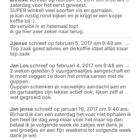
zaterdag voor het eerst geweest.
deze
meta
SUPER winkel! veel soorten vis en garnalen.
je kan rustig rond kijken en je krijgt er een kopje
koffie bij :).
de service is er helemaal top!
ik ga hier zeer zeker naar terug.
J.jense
schreef op
februari 5, 2017
om
9:49 am
Wiss
...
Top zaak goed advies en de koffie staat altijd klaar
deze
meta
top zaak
Jan Los
schreef op
februari 4, 2017
om
9:48 am
Wiss
...
2 weken geleden 5 vuurgarnaaltjes aangeschaft en
deze
meta
ik moet zeggen ze doen het prima samen met de
guppen.
Guppen schenken er nauwelijks aandacht aan en
de garnaaltjes zijn lekker actief ook, lijken zelf al
wat gegroeid ook.
Jan jense
schreef op
januari 19, 2017
om
9:46 am
Wiss
...
Richard ik kan een zaterdag het voer niet ophalen ik
deze
meta
ben heel de dag weg maar voer het maar op dan
betaal ik je volgende week de zakjes wel dank je
wel groetjes en een fijn weekend tot volgende week
dank je wel