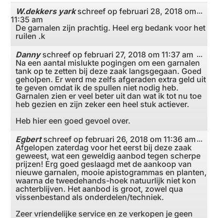
W.dekkers yark
schreef op
februari 28, 2018
om
Wiss
...
11:35 am
deze
meta
De garnalen zijn prachtig. Heel erg bedank voor het
ruilen .k
Danny
schreef op
februari 27, 2018
om
11:37 am
Wiss
...
Na een aantal mislukte pogingen om een garnalen
deze
meta
tank op te zetten bij deze zaak langsgegaan. Goed
geholpen. Er werd me zelfs afgeraden extra geld uit
te geven omdat ik de spullen niet nodig heb.
Garnalen zien er veel beter uit dan wat ik tot nu toe
heb gezien en zijn zeker een heel stuk actiever.
Heb hier een goed gevoel over.
Egbert
schreef op
februari 26, 2018
om
11:36 am
Wiss
...
Afgelopen zaterdag voor het eerst bij deze zaak
deze
meta
geweest, wat een geweldig aanbod tegen scherpe
prijzen! Erg goed geslaagd met de aankoop van
nieuwe garnalen, mooie apistogrammas en planten,
waarna de tweedehands-hoek natuurlijk niet kon
achterblijven. Het aanbod is groot, zowel qua
vissenbestand als onderdelen/techniek.
Zeer vriendelijke service en ze verkopen je geen