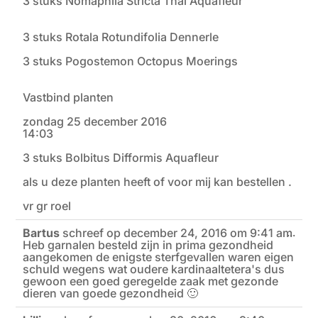
3 stuks Nomaphila Stricta Thai Aquafleur
3 stuks Rotala Rotundifolia Dennerle
3 stuks Pogostemon Octopus Moerings
Vastbind planten
zondag 25 december 2016
14:03
3 stuks Bolbitus Difformis Aquafleur
als u deze planten heeft of voor mij kan bestellen .
vr gr roel
Bartus
schreef op
december 24, 2016
om
9:41 am
Wiss
...
Heb garnalen besteld zijn in prima gezondheid
deze
meta
aangekomen de enigste sterfgevallen waren eigen
schuld wegens wat oudere kardinaaltetera's dus
gewoon een goed geregelde zaak met gezonde
dieren van goede gezondheid 🙂