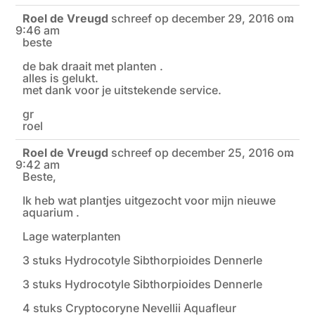
Roel de Vreugd
schreef op
december 29, 2016
om
Wiss
...
9:46 am
deze
meta
beste
de bak draait met planten .
alles is gelukt.
met dank voor je uitstekende service.
gr
roel
Roel de Vreugd
schreef op
december 25, 2016
om
Wiss
...
9:42 am
deze
meta
Beste,
Ik heb wat plantjes uitgezocht voor mijn nieuwe
aquarium .
Lage waterplanten
3 stuks Hydrocotyle Sibthorpioides Dennerle
3 stuks Hydrocotyle Sibthorpioides Dennerle
4 stuks Cryptocoryne Nevellii Aquafleur