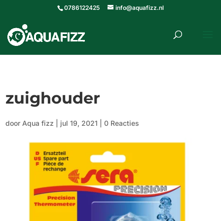
0786122425
info@aquafizz.nl
roducten
ZOEKEN
zoeken
zuighouder
door
Aqua fizz
|
jul 19, 2021
|
0 Reacties