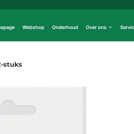
Prod
zoe
epage
Webshop
Onderhoud
Over ons
Servi
2-stuks