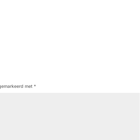
n gemarkeerd met
*