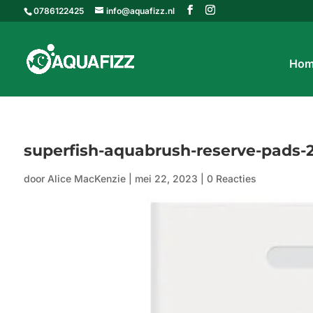
0786122425
info@aquafizz.nl
Hom
superfish-aquabrush-reserve-pads-
door
Alice MacKenzie
|
mei 22, 2023
|
0 Reacties