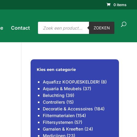
0 items
ucten
ken
ZOEKEN
Producten
ce
Contact
zoeken
ZOEKEN
Kies een categorie
Aquafizz KOOPJESKELDER!
(8)
Aquaria & Meubels
(37)
Beluchting
(39)
Controllers
(15)
Decoratie & Accessoires
(184)
Filtermaterialen
(154)
Filtersystemen
(57)
Garnalen & Kreeften
(24)
Medicijnen
(23)