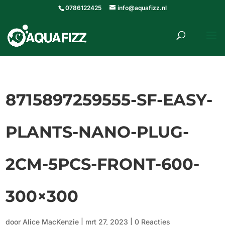
0786122425
info@aquafizz.nl
roducten
ZOEKEN
zoeken
8715897259555-SF-EASY-
PLANTS-NANO-PLUG-
2CM-5PCS-FRONT-600-
300×300
door
Alice MacKenzie
|
mrt 27, 2023
|
0 Reacties