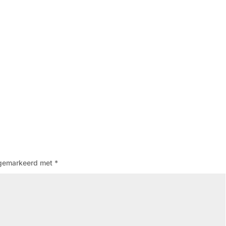
n gemarkeerd met
*