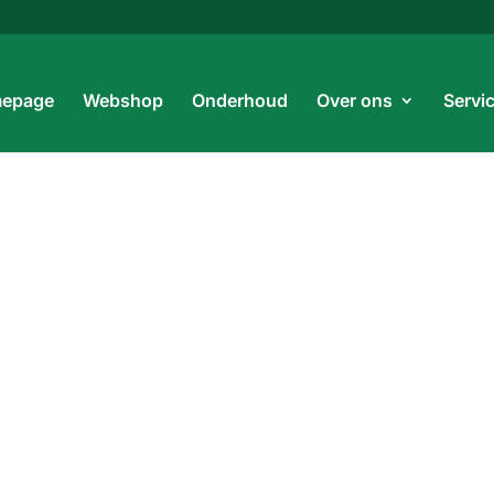
Prod
zoe
epage
Webshop
Onderhoud
Over ons
Servi