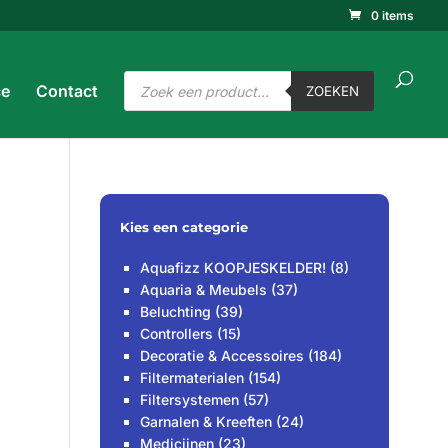
0 items
ucten
ken
ZOEKEN
Producten
ce
Contact
zoeken
ZOEKEN
Kies een categorie
Aquafizz KOOPJESKELDER!
(8)
Aquaria & Meubels
(37)
Beluchting
(39)
Controllers
(15)
Decoratie & Accessoires
(184)
Filtermaterialen
(154)
Filtersystemen
(57)
Garnalen & Kreeften
(24)
Medicijnen
(23)