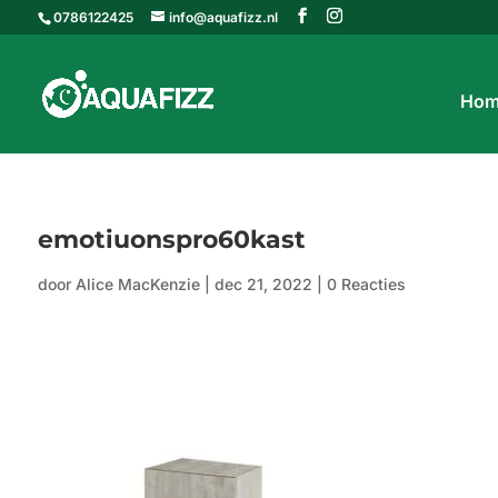
0786122425
info@aquafizz.nl
Hom
emotiuonspro60kast
door
Alice MacKenzie
|
dec 21, 2022
|
0 Reacties