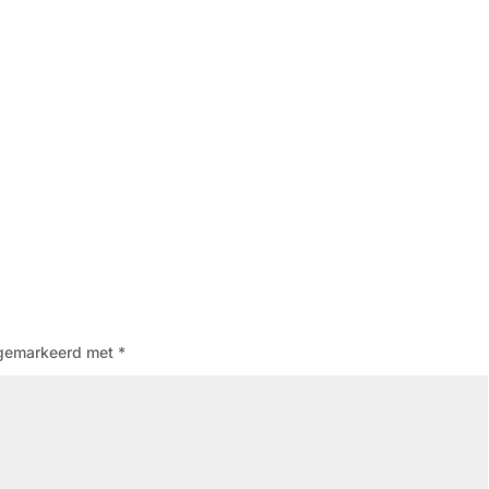
n gemarkeerd met
*