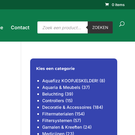
0 items
ucten
ken
ZOEKEN
Producten
ce
Contact
zoeken
ZOEKEN
Kies een categorie
Aquafizz KOOPJESKELDER!
(8)
Aquaria & Meubels
(37)
Beluchting
(39)
Controllers
(15)
Decoratie & Accessoires
(184)
Filtermaterialen
(154)
Filtersystemen
(57)
Garnalen & Kreeften
(24)
Medicijnen
(23)