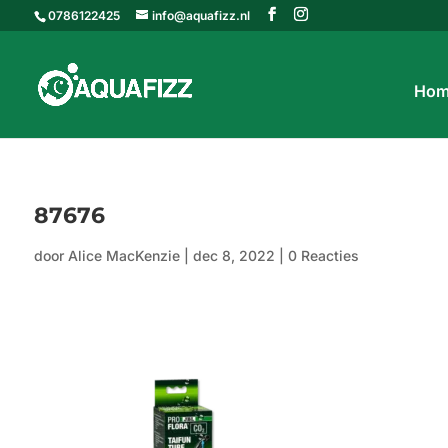
0786122425
info@aquafizz.nl
Hom
87676
door
Alice MacKenzie
|
dec 8, 2022
|
0 Reacties