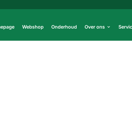
Prod
zoe
epage
Webshop
Onderhoud
Over ons
Servi